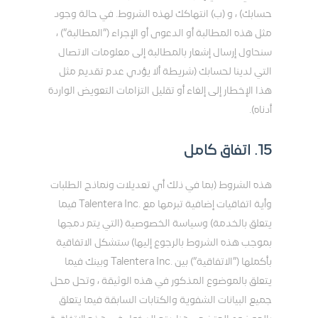
حسابك) ، و (ب) انتهاكك لهذه الشروط. في حالة وجود
مثل هذه المطالبة أو الدعوى أو الإجراء (”المطالبة”) ،
سنحاول إرسال إشعار بالمطالبة إلى معلومات الاتصال
التي لدينا لحسابك (شريطة ألا يؤدي عدم تقديم مثل
هذا الإخطار إلى إلغاء أو تقليل التزامات التعويض الواردة
أدناه).
15. اتفاق كامل
هذه الشروط (بما في ذلك أي تعديلات ونماذج الطلبات
وأية اتفاقيات إضافية تبرمها مع .Talentera Inc فيما
يتعلق بالخدمة) وسياسة الخصوصية (التي يتم دمجها
بموجب هذه الشروط بالرجوع إليها) ستشكل الاتفاقية
بأكملها (”الاتفاقية”) بين .Talentera Inc وبينك فيما
يتعلق بالموضوع المذكور في هذه الوثيقة ، وتحل محل
جميع البيانات الشفوية والكتابات السابقة فيما يتعلق