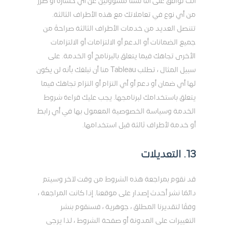
أنت توافق على أننا لسنا مسؤولين عن أي خسارة أو ضرر
من أي نوع في تعاملاتك مع هذه الأطراف الثالثة.
تتنصل العديد من خدمات الأطراف الثالثة صراحةً من
جميع الضمانات أو الدعم أو الالتزامات أو الالتزامات
الأخرى تجاهك فيما يتعلق بالبرنامج أو الخدمة. على
سبيل المثال ، تطلب Tableau منا أن نبلغك بأنه لن يكون
لها أي ضمان أو دعم أو أي التزام أو التزام تجاهك فيما
يتعلق باستخدامك لبرنامجها. يجب عليك قراءة شروط
الخدمة وسياسة الخصوصية المعمول بها في أي رابط
أو خدمة لأطراف ثالثة قبل استخدامها.
13. التعديلات
قد نقوم بمراجعة هذه الشروط من وقت لآخر وسيتم
دائمًا نشر أحدث إصدار على موقعنا. إذا كانت المراجعة ،
وفقًا لتقديرنا المطلق ، جوهرية ، فسنقوم بنشر
التغييرات على المدونة أو صفحة الشروط ، لذا يرجى