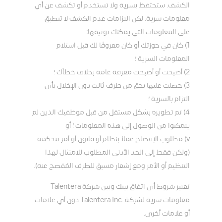
الكشف. ستحتفظ بسرية ولا تستخدم أو تكشف عن أي
معلومات سرية. لكن التزامات عدم الكشف لا تنطبق
على المعلومات التي يمكنك توثيقها:
1) كان في حوزتك أو كان معروفًا لك قبل استلام
المعلومات السرية ؛
2) أصبحت أو أصبحت معرفة عامة بخلاف خطأك ؛
3) حصلت عليها بحق من طرف ثالث دون الإخلال بأي
التزام بالسرية ؛
4) تم تطويره بشكل مستقل من قبل موظفيك الذين لم
يتمكنوا من الوصول إلى هذه المعلومات ؛ أو
v) مطلوب الإفصاح عملاً بنظام أو قانون أو أمر محكمة
(ولكن فقط إلى الحد الأدنى المطلوب للامتثال لهذا
التنظيم أو الأمر ومع إشعار مسبق للطرف المُفصح عنه).
تعتبر شروط أي اتفاق بينك وبين شركة Talentera
معلومات سرية لشركة .Talentera Inc دون أي علامات
أو علامات أخرى.