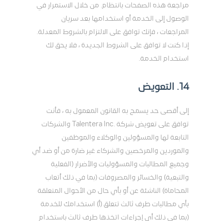
مراجعة هذه الصفحات بانتظام. من خلال الاستمرار في
الوصول إلى الخدمة أو استخدامها بعد سريان
المراجعات ، فإنك توافق على الالتزام بالشروط المعدلة.
إذا كنت لا توافق على الشروط الجديدة ، فلا يحق لك
استخدام الخدمة.
14. التعويض
إلى أقصى حد يسمح به القانون المعمول به ، فأنت
توافق على تعويض شركة .Talentera Inc والشركات
التابعة لها والمسؤولين والوكلاء والموظفين
والموردين والمرخصين والشركاء غير ضارة من أو ضد أي
وجميع المطالبات والمسؤوليات والأضرار (الفعلية
والتبعية) والخسائر والمصروفات (بما في ذلك أتعاب
المحاماة) الناشئة عن أو بأي حال من الأحوال المتعلقة
بأي مطالبات طرف ثالث تتعلق (أ) استخدامك للخدمة
(بما في ذلك أي إجراءات اتخذها طرف ثالث باستخدام