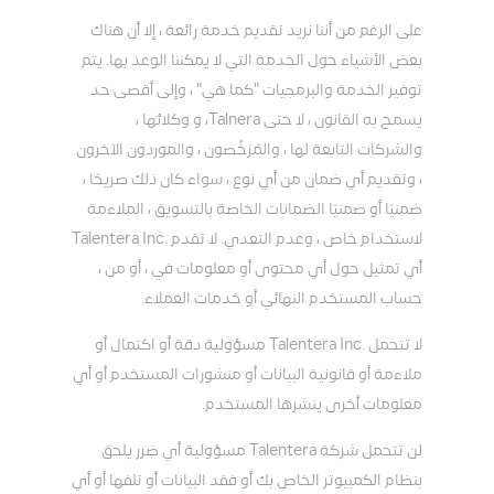
على الرغم من أننا نريد تقديم خدمة رائعة ، إلا أن هناك
بعض الأشياء حول الخدمة التي لا يمكننا الوعد بها. يتم
توفير الخدمة والبرمجيات "كما هي" ، وإلى أقصى حد
يسمح به القانون ، لا حتى Talnera، و وكلائها ،
والشركات التابعة لها ، والمُرَخِّصون ، والموردون الآخرون
، وتقديم أي ضمان من أي نوع ، سواء كان ذلك صريحًا ،
ضمنيًا أو ضمنيًا الضمانات الخاصة بالتسويق ، الملاءمة
لاستخدام خاص ، وعدم التعدي. لا تقدم .Talentera Inc
أي تمثيل حول أي محتوى أو معلومات في ، أو من ،
حساب المستخدم النهائي أو خدمات العملاء.
لا تتحمل .Talentera Inc مسؤولية دقة أو اكتمال أو
ملاءمة أو قانونية البيانات أو منشورات المستخدم أو أي
معلومات أخرى ينشرها المستخدم.
لن تتحمل شركة Talentera مسؤولية أي ضرر يلحق
بنظام الكمبيوتر الخاص بك أو فقد البيانات أو تلفها أو أي