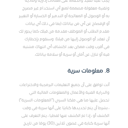
يجب علينا تنفيذ والحفاظ على ضمانات إدارية ومادية
وتقنية معقولة مصممة لمنع أي استخدام غير مصرح
به أو الوصول أو المعالجة أو التدمير أو الخسارة أو التغيير
أو الإفصاح عن أي من بياناتك (بما في ذلك أي بيانات
مقدم الطلب أو الموظف مقدمة من قبلك كما يجوز لك
أن تعقد أو الوصول إليها من قبلنا). وسنقوم بإخطارك
في أقرب وقت ممكن بعد اكتشاف أي انتهاك مشتبه
فيه أو تنازل عن أمان أو سرية أو سلامة بياناتك.
8. معلومات سرية
أنت توافق على أن جميع التعليمات البرمجية والاختراعات
والدراية الفنية والأعمال والمعلومات المالية التي
تحصل عليها منا هي ملكنا السري ("المعلومات السرية")
، بشرط أن يتم تحديدها كتابيًا على أنها سرية في وقت
الكشف أو ، إذا تم الكشف عنها لفظيا ، يتم التعرف على
أنها سرية كتابة في غضون ثلاثين (30) يومًا من تاريخ