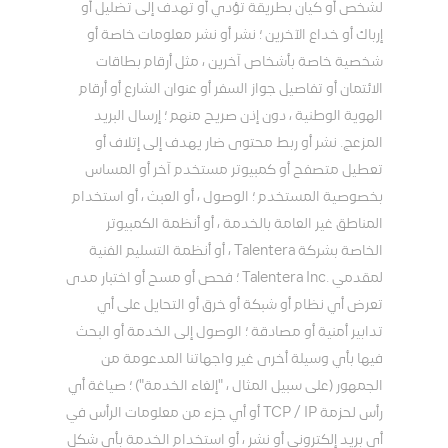
لشخص أو كيان بطريقة تؤدي أو تهدف إلى تضليل أو
إرباك أو خداع الآخرين ؛ نشر أو نشر معلومات خاصة أو
شخصية خاصة بأشخاص آخرين ، مثل أرقام بطاقات
الائتمان أو تفاصيل جواز السفر أو عنوان الشارع أو أرقام
الهوية الوطنية ، دون إذن صريح منهم ؛ إرسال البريد
المزعج. نشر أو ربط محتوى ضار يهدف إلى إتلاف أو
تعطيل متصفح أو كمبيوتر مستخدم آخر أو المساس
بخصوصية المستخدم ؛ الوصول ، أو العبث ، أو استخدام
المناطق غير العامة بالخدمة ، أو أنظمة الكمبيوتر
الخاصة بشركة Talentera ، أو أنظمة التسليم الفنية
لمقدمي .Talentera Inc ؛ فحص أو مسح أو اختبار مدى
تعرض أي نظام أو شبكة أو خرق أو التحايل على أي
تدابير أمنية أو مصادقة ؛ الوصول إلى الخدمة أو البحث
فيها بأي وسيلة أخرى غير واجهاتنا المدعومة من
الجمهور (على سبيل المثال ، "إلغاء الخدمة") ؛ صياغة أي
رأس لحزمة TCP / IP أو أي جزء من معلومات الرأس في
أي بريد إلكتروني أو نشر ، أو استخدام الخدمة بأي شكل