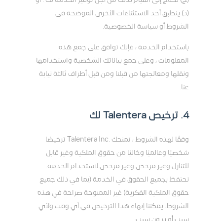
(ج) نحتاج إلى القيام بذلك من أجل توفير الخدمة لك ؛ أو
(د) ينطبق أحد الاستثناءات الأخرى الموضحة في
الشروط أو سياسة الخصوصية.
باستخدام الخدمة ، فإنك توافق على جمع هذه
المعلومات ، وعلى جمع بياناتك الشخصية واستخدامها
ونقلها ومعالجتها من قبلنا ومن قبل أطراف ثالثة نيابة
عنا.
4. ترخيص Talentera لك
وفقًا لهذه الشروط ، تمنحك .Talentera Inc ترخيصًا
شخصيًا وعالميًا وخاليًا من حقوق الملكية وغير قابل
للتنازل وغير مرخص وغير مرخص لاستخدام الخدمة.
نحتفظ بجميع الحقوق في الخدمة (بما في ذلك جميع
حقوق الملكية الفكرية) غير الممنوحة صراحة في هذه
الشروط. يمكننا إنهاء هذا الترخيص في أي وقت ولأي
سبب أو بدون سبب.