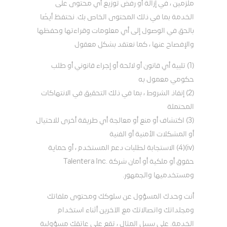
ملزمين ، في إزالة أو رفض توزيع أي محتوى على
الخدمة بما في ذلك المحتوى الخاص بك. نحتفظ أيضًا
بالحق في الوصول إلى أي معلومات وقراءتها وحفظها
والإفصاح عنها ، كما نعتقد بشكل معقول
(1) تلبية أي قانون أو لائحة أو إجراء قانوني أو طلب
حكومي معمول به
(2) إنفاذ الشروط ، بما في ذلك التحقيق في الانتهاكات
المحتملة
(3) اكتشاف أو منع أو معالجة أي طريقة أخرى للاحتيال
أو المشكلات الأمنية أو الفنية
(iv)(4) الاستجابة لطلبات دعم المستخدم ، أو حماية
حقوق أو ملكية أو أمان شركة .Talentera Inc
ومستخدميها والجمهور.
أنت وحدك المسؤول عن سلوكك ومحتوى ملفاتك
ومجلداتك واتصالاتك مع الآخرين أثناء استخدام
الخدمة. على سبيل المثال ، تقع على عاتقك مسؤولية