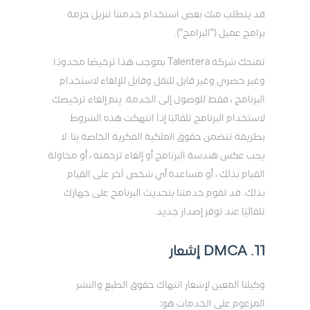
قد يتطلب منك بعض استخدام خدمتنا تنزيل حزمة
برامج عميل ("البرامج").
تمنحك شركة Talentera بموجب هذا ترخيصًا محدودًا
وغير حصري وغير قابل للنقل وقابل للإلغاء لاستخدام
البرنامج ، فقط للوصول إلى الخدمة. يتم إلغاء ترخيصك
لاستخدام البرنامج تلقائيًا إذا انتهكت هذه الشروط
بطريقة تتضمن حقوق الملكية الفكرية الخاصة بنا. لا
يجب عكس هندسة البرنامج أو إلغاء ترجمته ، أو محاولة
القيام بذلك ، أو مساعدة أي شخص آخر على القيام
بذلك. قد تقوم خدمتنا بتحديث البرنامج على جهازك
تلقائيًا عند توفر إصدار جديد.
11. DMCA إشعار
وكيلنا المعين لإشعار انتهاك حقوق الطبع والنشر
المزعوم على الخدمات هو: