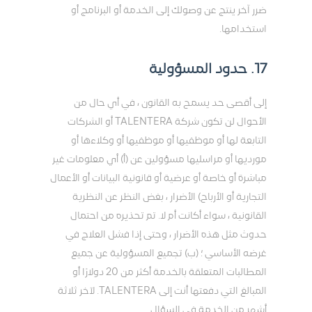
ضرر آخر ينتج عن وصولك إلى الخدمة أو البرنامج أو
استخدامها.
17. حدود المسؤولية
إلى أقصى حد يسمح به القانون ، في أي حال من
الأحوال لن تكون شركة TALENTERA أو الشركات
التابعة لها أو موظفيها أو موظفيها أو وكلاءها أو
مورديها أو مراسليها مسؤولين عن (أ) أي معلومات غير
مباشرة أو خاصة أو عرضية أو قانونية البيانات أو الأعمال
التجارية أو الأرباح) الأضرار ، بغض النظر عن النظرية
القانونية ، سواء أكانت أم لا. تم تحذيره من احتمال
حدوث مثل هذه الأضرار ، وحتى إذا فشل العلاج في
غرضه الأساسي ؛ (ب) تجميع المسؤولية عن جميع
المطالبات المتعلقة بالخدمة أكثر من 20 دولارًا أو
المبالغ التي دفعتها أنت إلى TALENTERA. لآخر ثلاثة
أشهر من الخدمة في السؤال.