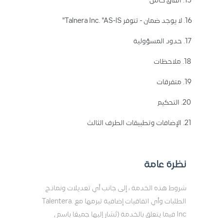
15. اتفاق كامل
16. لا يوجد ضمان - تتوفر Talnera Inc. "AS-IS"
17. حدود المسؤولية
18. ملاحظات
19. متفرقات
20. التحكيم
21. الإضافات وتطبيقات الطرف الثالث
نظرة عامة
شروط هذه الخدمة ، إلى جانب أي تعديلات ونماذج
الطلبات وأي اتفاقيات إضافية تبرمها مع .Talentera
Inc فيما يتعلق بالخدمة (تُشار إليها جميعًا باسم ,