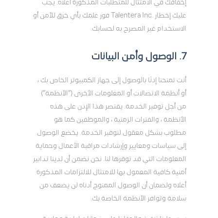
إخفاقك في الامتثال للمتطلبات المذكورة أعلاه. يجب
عليك إخطار .Talentera Inc فور علمك بأي خرق للأمن أو
الاستخدام غير المصرح به لحسابك.
7. الوصول وأمن البيانات
أنت تمنحنا إذنًا بالوصول إلى جهاز الكمبيوتر الخاص بك ،
أو أنظمة الاتصالات أو المعلومات الأخرى (”الأنظمة”)
من أجل توفير الخدمة. يقتصر هذا الإذن على هذه
الأنظمة ، والفترات الزمنية ، والموظفين كما هو
مطلوب بشكل معقول لتوفير الخدمة. يخضع الوصول
إلى سياسات ومعايير وإرشادات مراقبة الأعمال وحماية
المعلومات التي قد توفرها لنا. نحن نضمن أن لدينا تدابير
أمنية كافية المعمول بها للامتثال للالتزامات المذكورة
أعلاه ولضمان أن الوصول الممنوح أدناه لن يضعف من
سلامة وتوافر الأنظمة الخاصة بك.